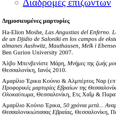
Διαδρομές επιζώντων
Δημοσιευμένες μαρτυρίες
Ha-Elion Moshe,
Las Angustias del Enferno. 
de un Djidio de Saloniki en los campos de eks
almanes Aushwitz, Mauthausen, Melk i Ebense
Ben Gurion University 2007.
Άλβο Μπενβενίστε Μάρη,
Μνήμες της ζωής μο
Θεσσαλονίκη, Ιανός 2010.
Αμαρίλιο Έρικα Κούνιο & Αλμπέρτος Ναρ (επι
Προφορικές μαρτυρίες Εβραίων της Θεσσαλονίκη
Ολοκαύτωμα
, Θεσσαλονίκη, Ετς Χαΐμ & Παρα
Αμαρίλιο Κούνιο Έρικα,
50 χρόνια μετά... Ανα
Θεσσαλονικιώτισσας Εβραίας
, Θεσσαλονίκη, Π