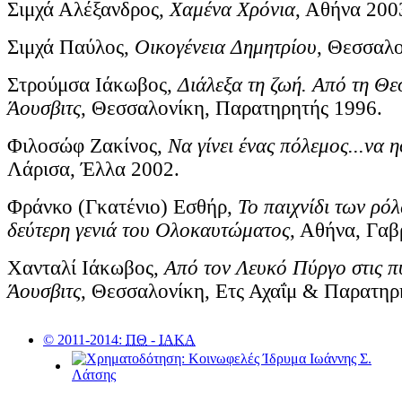
Σιμχά Αλέξανδρος,
Χαμένα Χρόνια
, Αθήνα 200
Σιμχά Παύλος,
Οικογένεια Δημητρίου
, Θεσσαλο
Στρούμσα Ιάκωβος,
Διάλεξα τη ζωή. Από τη Θε
Άουσβιτς
, Θεσσαλονίκη, Παρατηρητής 1996.
Φιλοσώφ Ζακίνος,
Να γίνει ένας πόλεμος...να 
Λάρισα, Έλλα 2002.
Φράνκο (Γκατένιο) Εσθήρ,
Το παιχνίδι των ρόλ
δεύτερη γενιά του Ολοκαυτώματος
, Αθήνα, Γαβ
Χανταλί Ιάκωβος,
Από τον Λευκό Πύργο στις π
Άουσβιτς
, Θεσσαλονίκη, Ετς Αχαΐμ & Παρατηρ
© 2011-2014:
ΠΘ
-
ΙΑΚΑ