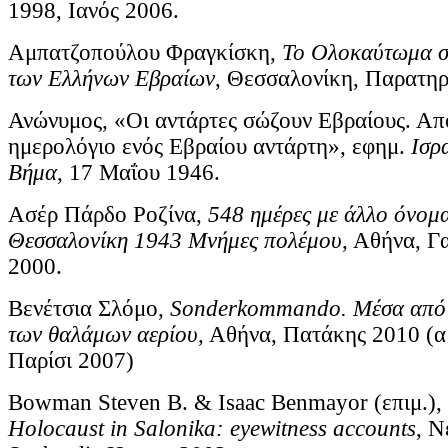
1998, Ιανός 2006.
Αμπατζοπούλου Φραγκίσκη,
Το Ολοκαύτωμα στ
των Ελλήνων Εβραίων
, Θεσσαλονίκη, Παρατηρ
Ανώνυμος, «Οι αντάρτες σώζουν Εβραίους. Απ
ημερολόγιο ενός Εβραίου αντάρτη», εφημ.
Ισρ
Βήμα
, 17 Μαΐου 1946.
Ασέρ Πάρδο Ροζίνα,
548 ημέρες με άλλο όνομα
Θεσσαλονίκη 1943 Μνήμες πολέμου
, Αθήνα, Γ
2000.
Βενέτσια Σλόμο,
Sonderkommando. Μέσα από 
των θαλάμων αερίου
, Αθήνα, Πατάκης 2010 (α
Παρίσι 2007)
Bowman Steven B. & Isaac Benmayor (επιμ.),
Holocaust in Salonika: eyewitness accounts
, Ν