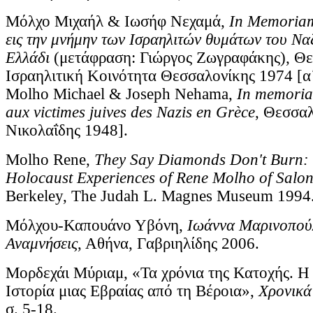
Μόλχο Μιχαήλ & Ιωσήφ Νεχαμά,
In Memoria
εις την μνήμην των Ισραηλιτών θυμάτων του Να
Ελλάδι
(μετάφραση: Γιώργος Ζωγραφάκης), Θε
Ισραηλιτική Κοινότητα Θεσσαλονίκης 1974 [α
Molho Michael & Joseph Nehama,
In memori
aux victimes juives des Nazis en Grèce
, Θεσσαλ
Νικολαΐδης 1948].
Molho Rene,
They Say Diamonds Don't Burn:
Holocaust Experiences of Rene Molho of Salon
Berkeley, The Judah L. Magnes Museum 1994
Μόλχου-Καπουάνο Υβόνη,
Ιωάννα Μαρινοπού
Αναμνήσεις
, Αθήνα, Γαβριηλίδης 2006.
Μορδεχάι Μύριαμ, «Τα χρόνια της Κατοχής. Η
Ιστορία μιας Εβραίας από τη Βέροια»,
Χρονικά
σ. 5-18.