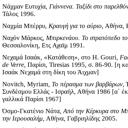
Νάχμαν Ευτυχία,
Γιάννενα. Ταξίδι στο παρελθό
Τάλος 1996.
Ναχμία Μπέρρυ,
Κραυγή για το αύριο
, Αθήνα,
Ναχόν Μάρκος,
Μπιρκενάου. Το στρατόπεδο το
Θεσσαλονίκη, Ετς Αχαϊμ 1991.
Νεχαμά Ισαάκ, «Κατάθεση», στο H. Gouri,
Fa
de Verre
, Παρίσι, Tiresias 1995, σ. 86-90. [η 
Ισαάκ Νεχαμά στη δίκη του Άιχμαν]
Novitch, Myriam,
To πέρασμα των βαρβάρων
,
Συνδέσμου Ελλάς - Ισραήλ, Αθήνα 1986 [α΄ έ
γαλλικά Παρίσι 1967]
Όσμο-Γκατένιο Νάτα,
Από την Κέρκυρα στο Μπ
την Ιερουσαλήμ
, Αθήνα, Γαβριηλίδης 2005.