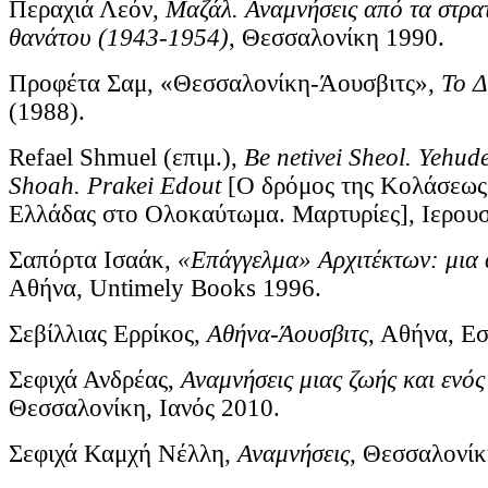
Περαχιά Λεόν,
Μαζάλ. Αναμνήσεις από τα στρα
θανάτου (1943-1954)
, Θεσσαλονίκη 1990.
Προφέτα Σαμ, «Θεσσαλονίκη-Άουσβιτς»,
Το Δ
(1988).
Refael Shmuel (επιμ.),
Be netivei Sheol. Yehud
Shoah. Prakei Edout
[Ο δρόμος της Κολάσεως.
Ελλάδας στο Ολοκαύτωμα. Μαρτυρίες], Ιερου
Σαπόρτα Ισαάκ,
«Επάγγελμα» Αρχιτέκτων: μια
Αθήνα, Untimely Books 1996.
Σεβίλλιας Ερρίκος,
Αθήνα-Άουσβιτς
, Αθήνα, Εσ
Σεφιχά Ανδρέας,
Αναμνήσεις μιας ζωής και ενό
Θεσσαλονίκη, Ιανός 2010.
Σεφιχά Καμχή Νέλλη,
Αναμνήσεις
, Θεσσαλονίκ