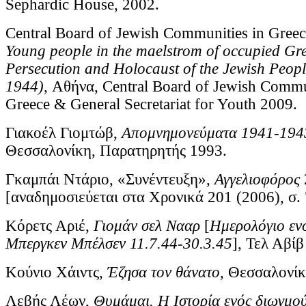
Sephardic House, 2002.
Central Board of Jewish Communities in Greece
Young people in the maelstrom of occupied Gr
Persecution and Holocaust of the Jewish Peop
1944)
, Αθήνα, Central Board of Jewish Commu
Greece & General Secretariat for Youth 2009.
Γιακοέλ Γιομτώβ,
Απομνημονεύματα 1941-194
Θεσσαλονίκη, Παρατηρητής 1993.
Γκαμπάι Ντάριο, «Συνέντευξη»,
Αγγελιοφόρος
[αναδημοσιεύεται στα Χρονικά 201 (2006), σ. 
Κόρετς Αριέ,
Γιομάν σελ Νααρ
[
Ημερολόγιο ενό
Μπεργκεν Μπέλσεν 11.7.44-30.3.45
], Τελ Αβίβ
Κούνιο Χάιντς,
Έζησα τον θάνατο
, Θεσσαλονίκ
Λεβής Λέων,
Θυμάμαι. Η Ιστορία ενός διωγμο