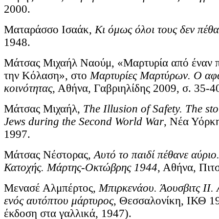
2000.
Ματαράσσο Ισαάκ,
Κι όμως όλοι τους δεν πέθ
1948.
Μάτσας Μιχαήλ Ναούμ, «Μαρτυρία από έναν π
την Κόλαση», στο
Μαρτυρίες Μαρτύρων. Ο αφα
κοινότητας
, Αθήνα, Γαβριηλίδης 2009, σ. 35-4
Μάτσας Μιχαήλ,
The Illusion of Safety. The st
Jews during the Second World War
, Νέα Υόρκ
1997.
Μάτσας Νέστορας,
Αυτό το παιδί πέθανε αύριο
Κατοχής. Μάρτης-Οκτώβρης 1944
, Αθήνα, Πιτ
Μενασέ Αλμπέρτος,
Μπιρκενάου. Άουσβιτς ΙΙ. 
ενός αυτόπτου μάρτυρος
, Θεσσαλονίκη, ΙΚΘ 1
έκδοση στα γαλλικά, 1947).